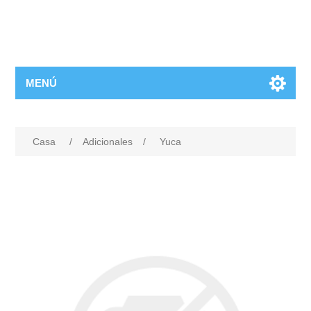
MENÚ
Casa
/
Adicionales
/
Yuca