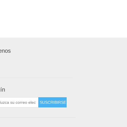
enos
tín