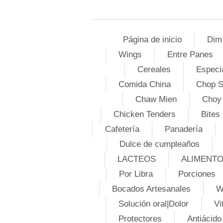
Página de inicio
Dim
Wings
Entre Panes
Cereales
Especi
Comida China
Chop 
Chaw Mien
Choy
Chicken Tenders
Bites
Cafetería
Panadería
Dulce de cumpleaños
LACTEOS
ALIMENT
Por Libra
Porciones
Bocados Artesanales
W
Solución oral|Dolor
Vi
Protectores
Antiácido