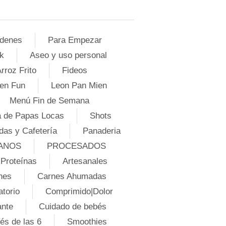
denes
Para Empezar
k
Aseo y uso personal
rroz Frito
Fideos
en Fun
Leon Pan Mien
Menú Fin de Semana
 de Papas Locas
Shots
das y Cafetería
Panaderia
ANOS
PROCESADOS
Proteínas
Artesanales
nes
Carnes Ahumadas
atorio
Comprimido|Dolor
ante
Cuidado de bebés
és de las 6
Smoothies