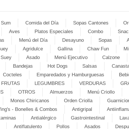
 Sum
Comida del Día
Sopas Cantones
Or
Aves
Platos Especiales
Combo
Snac
as
Menú del Día
Desayuno
Sopas
A
Suey
Agridulce
Gallina
Chaw Fun
Mi
 Suey
Asado
Menú Ejecutivo
Calzone
Bandejas
Hot Dogs
Salsas
Canasta
Cocteles
Emparedados y Hamburguesas
Bebi
FRUTAS
LEGUMBRES
VERDURAS
GR
OS
OTROS
Almuerzos
Menú Criollo
Monos Chiricanos
Orden Criolla
Guarnicio
ing's - Bonelles & Combos
Antigripal
Antiinflam
taminas
Antialérgico
Gastrointestinal
Lax
Antiflatulento
Pollos
Asados
Despu