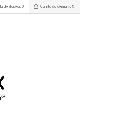
sta de deseos
0
Carrito de compras
0